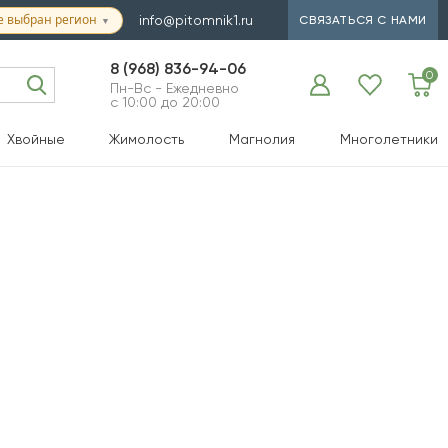
е выбран регион
info@pitomnik1.ru
СВЯЗАТЬСЯ С НАМИ
▼
8 (968) 836-94-06
0
Пн-Вс - Ежедневно
с 10:00 до 20:00
Хвойные
Жимолость
Магнолия
Многолетники