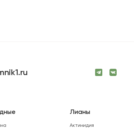
mnik1.ru
одные
Лианы
ина
Актинидия