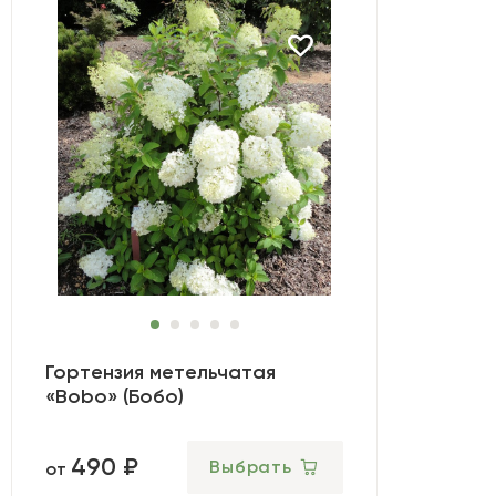
Гортензия метельчатая
«Bobo» (Бобо)
490 ₽
Выбрать
от