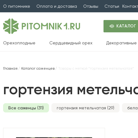
О питомнике
Оплата и доставка
Отзывы
Статьи
Контак
КАТАЛОГ
Орехоплодные
Сердцевидный орех
Декоративные 
Главная
Каталог саженцев
Товары с меткой “гортензия метельчатая”
гортензия метельч
Все саженцы (31)
гортензия метельчатая (29)
белая