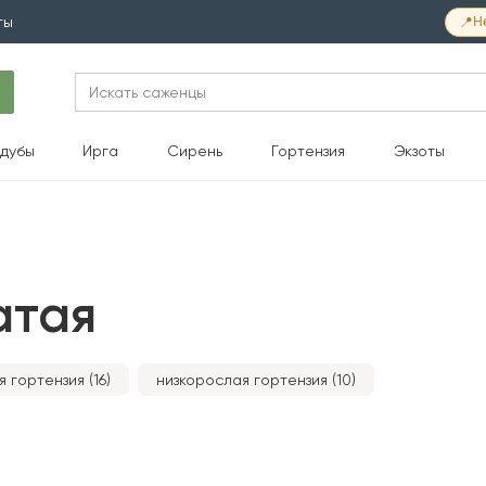
📍
Н
ты
Search
for:
дубы
Ирга
Сирень
Гортензия
Экзоты
атая
 гортензия (16)
низкорослая гортензия (10)