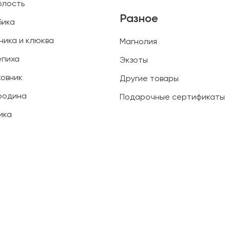
олость
Разное
бика
ника и клюква
Магнолия
епиха
Экзоты
овник
Другие товары
родина
Подарочные сертификаты
ика