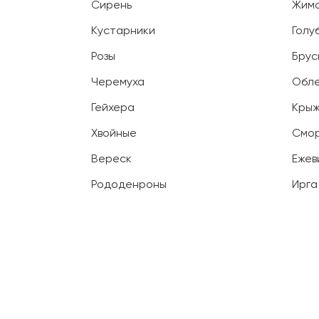
Сирень
Жим
Кустарники
Голу
Розы
Брус
Черемуха
Обл
Гейхера
Крыж
Хвойные
Смо
Вереск
Ежев
Рододенроны
Ирга