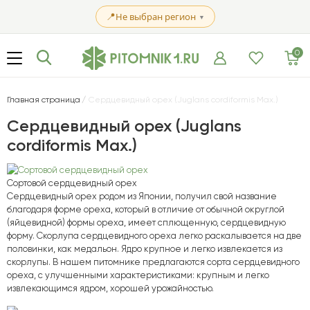
📍
Не выбран регион
▼
0
Главная страница
Сердцевидный орех (Juglans cordiformis Max.)
Сердцевидный орех (Juglans
cordiformis Max.)
Сортовой сердцевидный орех
Сердцевидный орех родом из Японии, получил свой название
благодаря форме ореха, который в отличие от обычной округлой
(яйцевидной) формы ореха, имеет сплющенную, сердцевидную
форму. Скорлупа сердцевидного ореха легко раскалывается на две
половинки, как медальон. Ядро крупное и легко извлекается из
скорлупы. В нашем питомнике предлагаются сорта сердцевидного
ореха, с улучшенными характеристиками: крупным и легко
извлекающимся ядром, хорошей урожайностью.