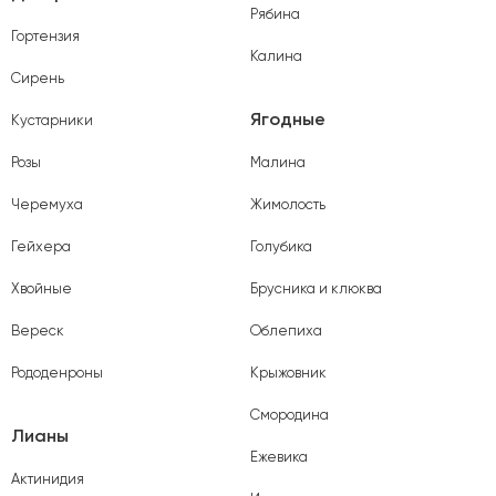
Рябина
Гортензия
Калина
Сирень
Ягодные
Кустарники
Розы
Малина
Черемуха
Жимолость
Гейхера
Голубика
Хвойные
Брусника и клюква
Вереск
Облепиха
Рододенроны
Крыжовник
Смородина
Лианы
Ежевика
Актинидия