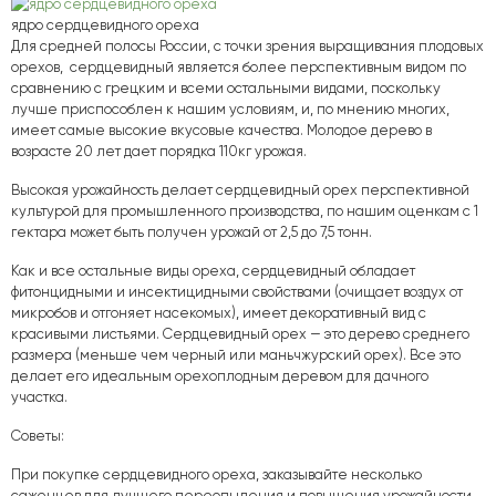
ядро сердцевидного ореха
Для средней полосы России, с точки зрения выращивания плодовых
орехов, сердцевидный является более перспективным видом по
сравнению с грецким и всеми остальными видами, поскольку
лучше приспособлен к нашим условиям, и, по мнению многих,
имеет самые высокие вкусовые качества. Молодое дерево в
возрасте 20 лет дает порядка 110кг урожая.
Высокая урожайность делает сердцевидный орех перспективной
культурой для промышленного производства, по нашим оценкам с 1
гектара может быть получен урожай от 2,5 до 7,5 тонн.
Как и все остальные виды ореха, сердцевидный обладает
фитонцидными и инсектицидными свойствами (очищает воздух от
микробов и отгоняет насекомых), имеет декоративный вид с
красивыми листьями. Сердцевидный орех — это дерево среднего
размера (меньше чем черный или маньчжурский орех). Все это
делает его идеальным орехоплодным деревом для дачного
участка.
Советы:
При покупке сердцевидного ореха, заказывайте несколько
саженцев для лучшего переопыления и повышения урожайности.