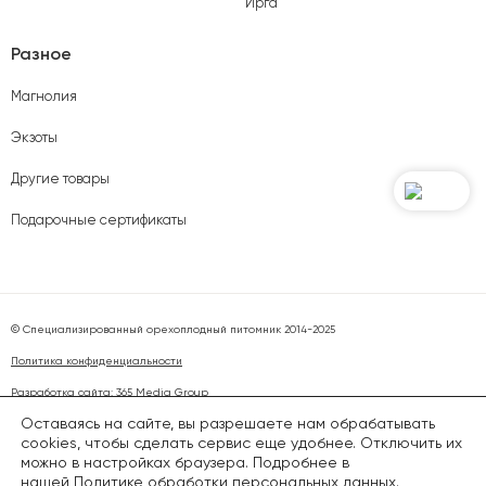
Ирга
Разное
Магнолия
Экзоты
Другие товары
Подарочные сертификаты
© Специализированный орехоплодный питомник 2014-2025
Политика конфиденциальности
Разработка сайта:
365 Media Group
Оставаясь на сайте, вы разрешаете нам обрабатывать
cookies, чтобы сделать сервис еще удобнее. Отключить их
Вся представленная на сайте информация, касающаяся характеристик, наличия
на складе или в магазинах, стоимости товаров или услуг, носит информационный
можно в настройках браузера. Подробнее в
характер и ни при каких условиях не является публичной офертой, определяемой
нашей
Политике обработки персональных данных
.