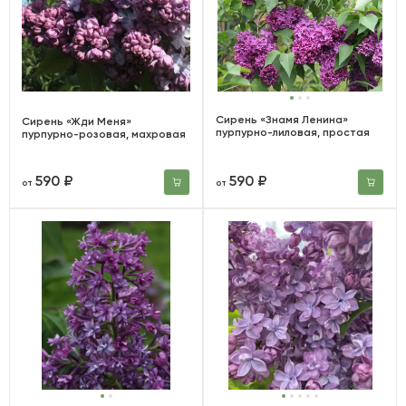
Сирень «Знамя Ленина»
Сирень «Жди Меня»
пурпурно-лиловая, простая
пурпурно-розовая, махровая
590 ₽
590 ₽
от
от