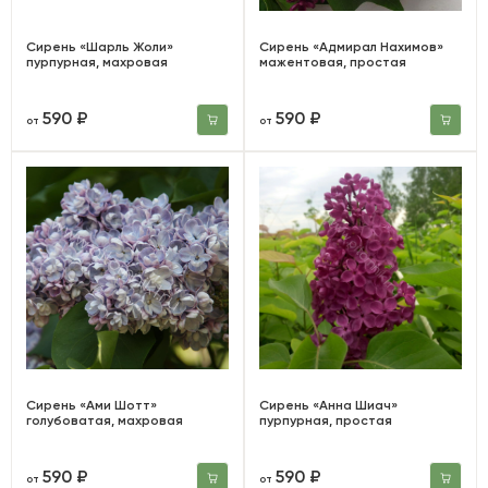
Сирень «Шарль Жоли»
Сирень «Адмирал Нахимов»
пурпурная, махровая
мажентовая, простая
590 ₽
590 ₽
от
от
Сирень «Ами Шотт»
Сирень «Анна Шиач»
голубоватая, махровая
пурпурная, простая
590 ₽
590 ₽
от
от