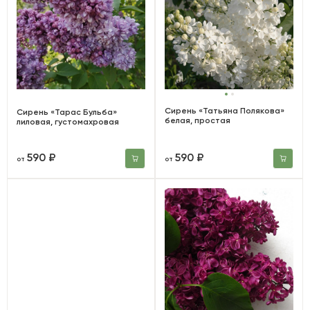
Сирень «Татьяна Полякова»
Сирень «Тарас Бульба»
белая, простая
лиловая, густомахровая
590 ₽
590 ₽
от
от