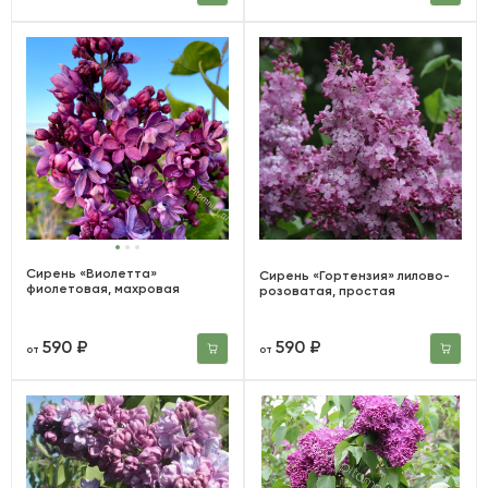
Сирень «Виолетта»
Сирень «Гортензия» лилово-
фиолетовая, махровая
розоватая, простая
590 ₽
590 ₽
от
от