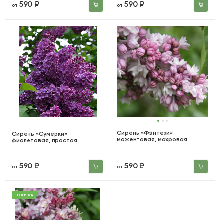
590 ₽
590 ₽
от
от
Сирень «Фэнтези»
Сирень «Сумерки»
мажентовая, махровая
фиолетовая, простая
590 ₽
590 ₽
от
от
НОВИНКА