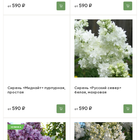
590 ₽
590 ₽
от
от
Сирень «Миднайт» пурпурная,
Сирень «Русский север»
простая
белая, махровая
590 ₽
590 ₽
от
от
НОВИНКА