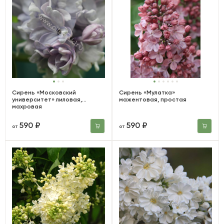
Сирень «Московский
Сирень «Мулатка»
университет» лиловая,
мажентовая, простая
махровая
590 ₽
590 ₽
от
от