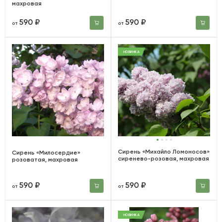
махровая
590 ₽
590 ₽
от
от
НОВИНКА
Сирень «Михайло Ломоносов»
Сирень «Милосердие»
сиренево-розовая, махровая
розоватая, махровая
590 ₽
590 ₽
от
от
НОВИНКА