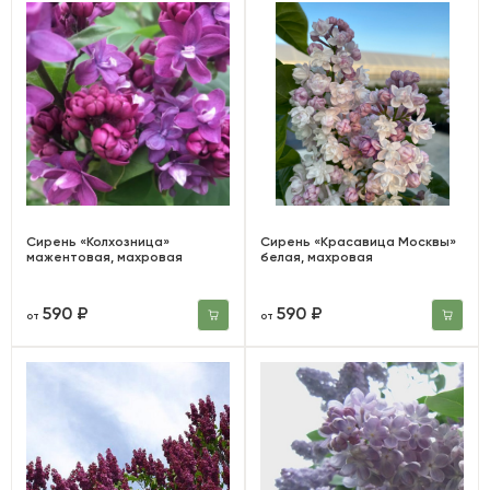
Сирень «Колхозница»
Сирень «Красавица Москвы»
мажентовая, махровая
белая, махровая
590 ₽
590 ₽
от
от