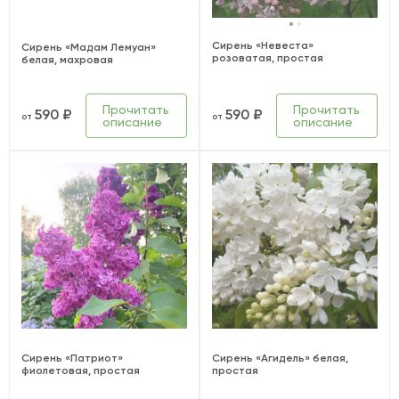
Сирень «Невеста»
Сирень «Мадам Лемуан»
розоватая, простая
белая, махровая
Прочитать
Прочитать
590 ₽
590 ₽
от
от
описание
описание
Сирень «Патриот»
Сирень «Агидель» белая,
фиолетовая, простая
простая