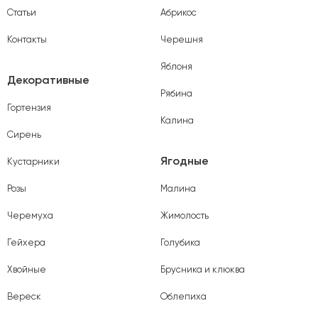
Статьи
Абрикос
Контакты
Черешня
Яблоня
Декоративные
Рябина
Гортензия
Калина
Сирень
Ягодные
Кустарники
Розы
Малина
Черемуха
Жимолость
Гейхера
Голубика
Хвойные
Брусника и клюква
Вереск
Облепиха