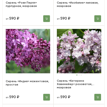
Сирень «Роял Перпл»
Сирень «Изобилие» лиловая,
пурпурная, махровая
махровая
590 ₽
590 ₽
от
от
Сирень «Катерина
Сирень «Индия» мажентовая,
Хавемейер» розоватая,
простая
махровая
590 ₽
590 ₽
от
от