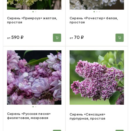
Сирень «Примроуз» желтая,
Сирень «Рочестер» белая,
простая
простая
590 ₽
70 ₽
от
от
Сирень «Русская песня»
Сирень «Сенсация»
фиолетовая, махровая
пурпурная, простая