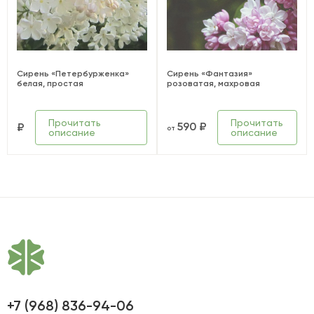
Сирень «Петербурженка»
Сирень «Фантазия»
белая, простая
розоватая, махровая
Прочитать
Прочитать
590 ₽
₽
от
описание
описание
+7 (968) 836-94-06