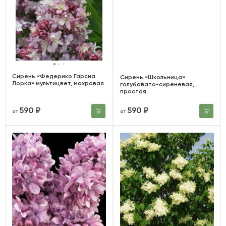
Сирень «Федерико Гарсиа
Сирень «Школьница»
Лорка» мультицвет, махровая
голубовато-сиреневая,
простая
590 ₽
590 ₽
от
от