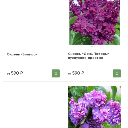
Сирень «День Победы»
Сирень «Вольфа»
пурпурная, простая
590 ₽
590 ₽
от
от