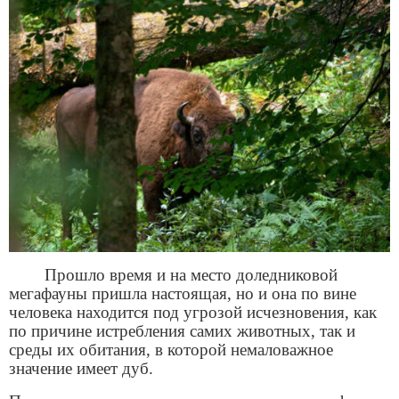
Прошло время и на место доледниковой
мегафауны пришла настоящая, но и она по вине
человека находится под угрозой исчезновения, как
по причине истребления самих животных, так и
среды их обитания, в которой немаловажное
значение имеет дуб.