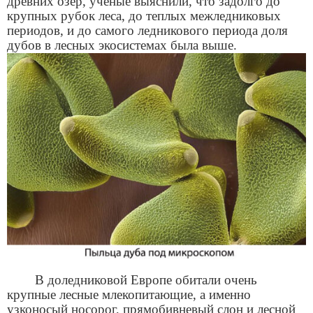
древних озер, ученые выяснили, что задолго до
крупных рубок леса, до теплых межледниковых
периодов, и до самого ледникового периода доля
дубов в лесных экосистемах была выше.
В доледниковой Европе обитали очень
крупные лесные млекопитающие, а именно
узконосый носорог, прямобивневый слон и лесной