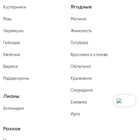
Ягодные
Кустарники
Розы
Малина
Черемуха
Жимолость
Гейхера
Голубика
Хвойные
Брусника и клюква
Вереск
Облепиха
Рододенроны
Крыжовник
Смородина
Лианы
Ежевика
Актинидия
Ирга
Разное