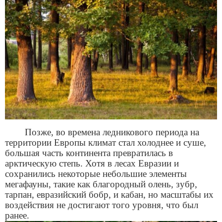
Позже, во времена ледникового периода на
территории Европы климат стал холоднее и суше,
большая часть континента превратилась в
арктическую степь. Хотя в лесах Евразии и
сохранились некоторые небольшие элементы
мегафауны, такие как благородный олень, зубр,
тарпан, евразийский бобр, и кабан, но масштабы их
воздействия не достигают того уровня, что был
ранее.