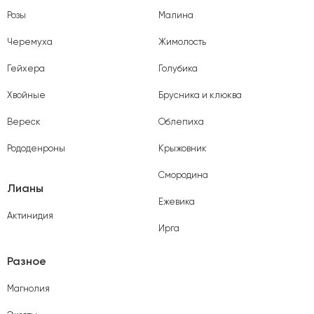
Розы
Малина
Черемуха
Жимолость
Гейхера
Голубика
Хвойные
Брусника и клюква
Вереск
Облепиха
Рододенроны
Крыжовник
Смородина
Лианы
Ежевика
Актинидия
Ирга
Разное
Магнолия