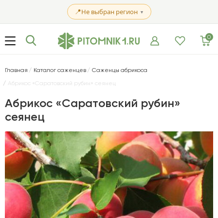
📍
Не выбран регион
▼
0
Главная
Каталог саженцев
Саженцы абрикоса
Абрикос «Саратовский рубин» сеянец
Абрикос «Саратовский рубин»
сеянец