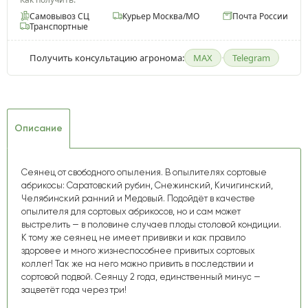
Самовывоз СЦ
Курьер Москва/МО
Почта России
Транспортные
Получить консультацию агронома:
MAX
·
Telegram
Описание
Сеянец от свободного опыления. В опылителях сортовые
абрикосы: Саратовский рубин, Снежинский, Кичигинский,
Челябинский ранний и Медовый. Подойдёт в качестве
опылителя для сортовых абрикосов, но и сам может
выстрелить — в половине случаев плоды столовой кондиции.
К тому же сеянец не имеет прививки и как правило
здоровее и много жизнеспособнее привитых сортовых
коллег! Так же на него можно привить в последствии и
сортовой подвой. Сеянцу 2 года, единственный минус —
зацветёт года через три!