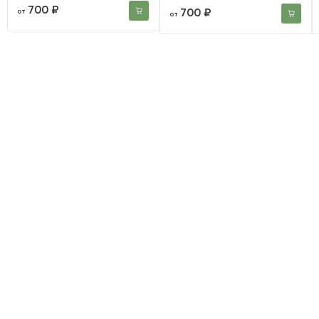
700 ₽
700 ₽
от
от