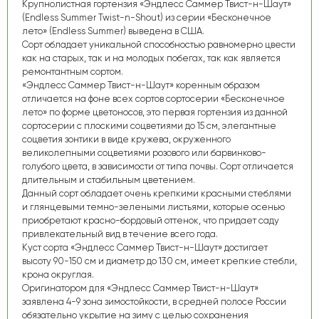
Крупнолистная гортензия «Эндлесс Саммер Твист-н-Шаут»
(Endless Summer Twist-n-Shout) из серии «Бесконечное
лето» (Endless Summer) выведена в США.
Сорт обладает уникальной способностью равномерно цвести
как на старых, так и на молодых побегах, так как является
ремонтантным сортом.
«Эндлесс Саммер Твист-н-Шаут» коренным образом
отличается на фоне всех сортов сортосерии «Бесконечное
лето» по форме цветоносов, это первая гортензия из данной
сортосерии с плоскими соцветиями до 15 см, элегантные
соцветия зонтики в виде кружева, окруженного
великолепными соцветиями розового или барвинково-
голубого цвета, в зависимости от типа почвы. Сорт отличается
длительным и стабильным цветением.
Данный сорт обладает очень крепкими красными стеблями
и глянцевыми темно-зелеными листьями, которые осенью
приобретают красно-бордовый оттенок, что придает саду
привлекательный вид в течение всего года.
Куст сорта «Эндлесс Саммер Твист-н-Шаут» достигает
высоту 90-150 см и диаметр до 130 см, имеет крепкие стебли,
крона округлая.
Оригинатором для «Эндлесс Саммер Твист-н-Шаут»
заявлена 4-9 зона зимостойкости, в средней полосе России
обязательно укрытие на зиму с целью сохранения