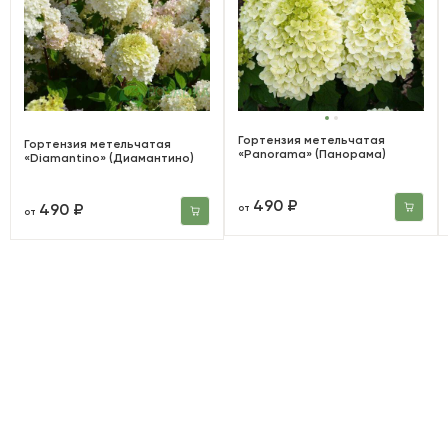
Гортензия метельчатая
Гортензия метельчатая
«Panorama» (Панорама)
«Diamantino» (Диамантино)
490 ₽
490 ₽
от
от