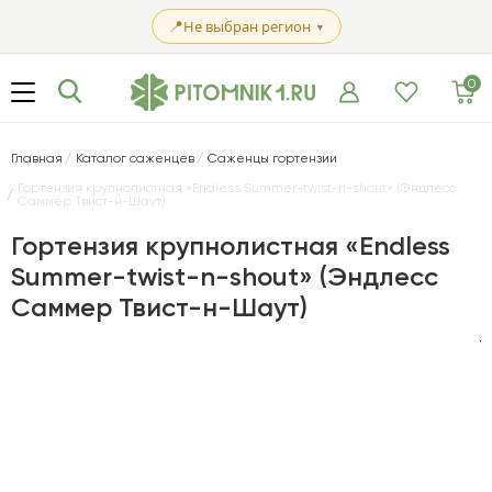
📍
Не выбран регион
▼
0
Главная
Каталог саженцев
Саженцы гортензии
Гортензия крупнолистная «Endless Summer-twist-n-shout» (Эндлесс
Саммер Твист-н-Шаут)
Гортензия крупнолистная «Endless
Summer-twist-n-shout» (Эндлесс
Саммер Твист-н-Шаут)