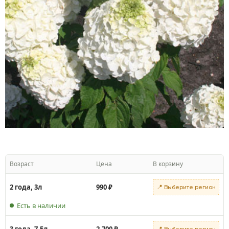
Возраст
Цена
В корзину
2 года, 3л
990
₽
📍 Выберите регион
Есть в наличии
3 года, 7.5л
2,700
₽
📍 Выберите регион