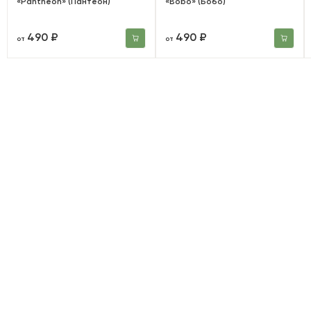
«Pantheon» (Пантеон)
«Bobo» (Бобо)
490 ₽
490 ₽
от
от