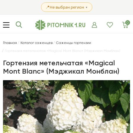
📍
Не выбран регион
▼
0
Главная
Каталог саженцев
Саженцы гортензии
Гортензия метельчатая «Magical Mont Blanc» (Мэджикал Монблан)
Гортензия метельчатая «Magical
Mont Blanc» (Мэджикал Монблан)