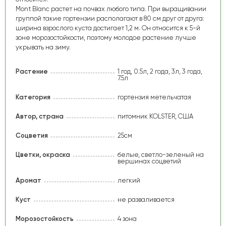
Mont Blanс растет на почвах любого типа. При выращивании
группой такие гортензии располагают в 80 см друг от друга:
ширина взрослого куста достигает 1,2 м. Он относится к 5-й
зоне морозостойкости, поэтому молодое растение лучше
укрывать на зиму.
Растение
1 год, 0.5л, 2 года, 3л, 3 года,
7.5л
Категория
гортензия метельчатая
Автор, страна
питомник KOLSTER, США
Соцветия
25см
Цветки, окраска
белые, светло-зеленый на
вершинах соцветий
Аромат
легкий
Куст
не разваливается
Морозостойкость
4 зона