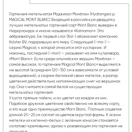
Гортензия метельчатая Мэджикал Монблан (Hydrangea p.
MAGICAL MONT BLANC) Входящий в российскую двадцатку
лучших метельчатых гортензий сорт Mont Blanс выведен в
Нидерландах и иначе называется «Kolmamon». Это
аббревиатура. Ее первый слог (Kol-) обозначает компанию
Kolster BV, подарившую его миру. Следующий (-ma-) —
серию Magical, к которой относится этот кустарник. И
наконец, последний (-mon) — указывает на имя культивара,
«Mont Blanc». Если среди альпийских вершин Монблан —
самая высокая, то гортензия Magical Mont Blanc» выделяется
не высотой (в среднем 120–150 см в зависимости от условий
выращивания), а скорее белизной своих метелок, в разгар
цветения действительно напоминающих снег на вершинах
гор. Она считается самой белой из существующих
метельчатых гортензий.
У куста прямые побеги, и он цветет на каждом из них.
Подобное дружное цветение свойственно не всякому сорту,
и это еще одно преимущество Mont Blanc. Плотные соцветия
длиной 20–25 см состоят из цветков округлой формы. К осени
метелки из кипенно-белых с зеленым конусом становятся
салатово-кремовыми, однако к розовеющим эта гортензия не
относится.