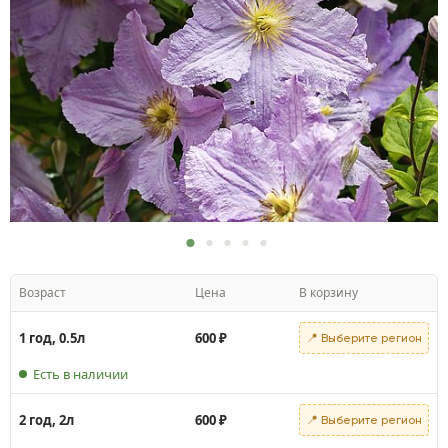
Возраст
Цена
В корзину
1 год, 0.5л
600
₽
📍 Выберите регион
Есть в наличии
2 год, 2л
600
₽
📍 Выберите регион