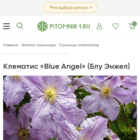
📍
Не выбран регион
▼
0
Главная
Каталог саженцев
Саженцы клематисов
Клематис «Blue Angel» (Блу Энжел)
Клематис «Blue Angel» (Блу Энжел)