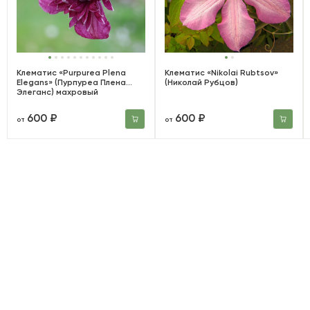
Клематис «Purpurea Plena
Клематис «Nikolai Rubtsov»
Elegans» (Пурпуреа Плена
(Николай Рубцов)
Элеганс) махровый
600 ₽
600 ₽
от
от