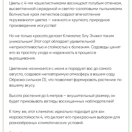
Цветы с 4-мя чашелистниками восхищают голубым оттенком,
высветленной серединой и светло-салатовыми пыльниками.
Волнистые края лепестков создают впечатление
«кружевного» цветка — нежного и хрупкого, природное
произведение искусства!
Но не только красота делает Клематис Блу Энжел таким
уникальным! Этот сорт обладает удивительной
неприхотливостью и стойкостью к болезням. Садоводы ценят
его за простоту ухода и надежность в процессе
выращивания.
Цветение начинается с июня и порадует вас до самого
августа, создавая неповторимую атмосферу в вашем саду.
Обрезка сильная (3), что позволяет формировать растение по
вашему вкусу.
Высота растения до 4 метров — внушительный размер, он
будет приковывать взгляды восхищенных наблюдателей!
К тому же, этот клематис идеально подходит для зон
морозостойкости 4, что делает его прекрасным выбором для
разнообразных климатических условий.