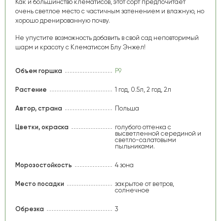
Как и большинство клематисов, этот сорт предпочитает
очень светлое место с частичным затенением и влажную, но
хорошо дренированную почву.
Не упустите возможность добавить в свой сад неповторимый
шарм и красоту с Клематисом Блу Энжел!
Объем горшка
Р9
Растение
1 год, 0.5л, 2 год, 2л
Автор, страна
Польша
Цветки, окраска
голубого оттенка с
высветленной серединой и
светло-салатовыми
пыльниками.
Морозостойкость
4 зона
Место посадки
закрытое от ветров,
солнечное
Обрезка
3