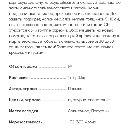
корневую систему, которую обязательно следует защищать от
жары, сильного солнечного света и засухи. Корни
предпочитают тенистое, прохладное и влажное место. Для
защиты подойдет, например, слой мульчи толщиной 5–10 см,
почвопокровные растения-компаньоны или камни. ОН
относится к 3-й группе обрезки. Образуя цветы на новых
побегах, не завися от спрошлогодней древесины, поэтому в
марте его следует обрезать сильно, на высоте от 30 до 50
сантиметров над землей! Тогда все растение становится
красивым и густым.
Объем горшка
Р9
Растение
1 год, 0.5л
Автор, страна
Польша
Цветки, окраска
пурпурно-фиолетовые
Место посадки
Солнечное/Полутень
Морозостойкость
-32-36°С, 4 зона