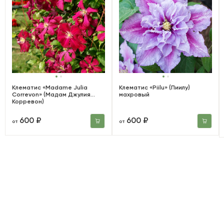
Клематис «Madame Julia
Клематис «Piilu» (Пиилу)
Correvon» (Мадам Джулия
махровый
Корревон)
600 ₽
600 ₽
от
от