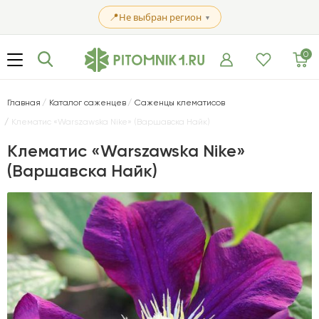
📍
Не выбран регион
▼
0
Главная
Каталог саженцев
Саженцы клематисов
Клематис «Warszawska Nike» (Варшавска Найк)
Клематис «Warszawska Nike»
(Варшавска Найк)