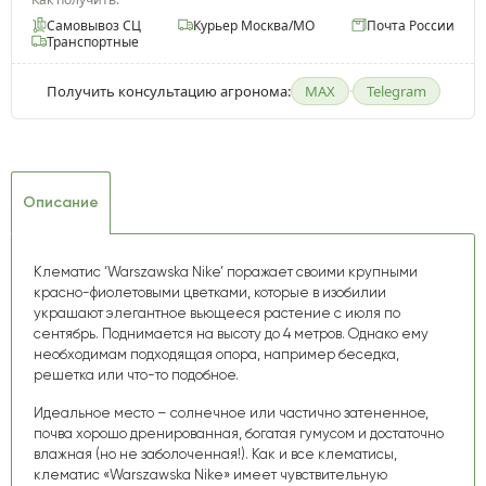
Самовывоз СЦ
Курьер Москва/МО
Почта России
Транспортные
Получить консультацию агронома:
MAX
·
Telegram
Описание
Клематис ‘Warszawska Nike’ поражает своими крупными
красно-фиолетовыми цветками, которые в изобилии
украшают элегантное вьющееся растение с июля по
сентябрь. Поднимается на высоту до 4 метров. Однако ему
необходимам подходящая опора, например беседка,
решетка или что-то подобное.
Идеальное место – солнечное или частично затененное,
почва хорошо дренированная, богатая гумусом и достаточно
влажная (но не заболоченная!). Как и все клематисы,
клематис «Warszawska Nike» имеет чувствительную