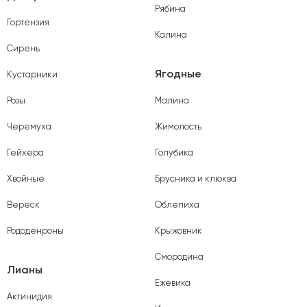
Рябина
Гортензия
Калина
Сирень
Ягодные
Кустарники
Розы
Малина
Черемуха
Жимолость
Гейхера
Голубика
Хвойные
Брусника и клюква
Вереск
Облепиха
Рододенроны
Крыжовник
Смородина
Лианы
Ежевика
Актинидия