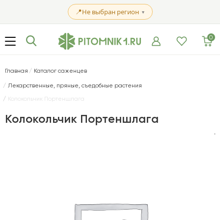
📍
Не выбран регион
▼
0
Главная
Каталог саженцев
Лекарственные, пряные, съедобные растения
Колокольчик Портеншлага
Колокольчик Портеншлага