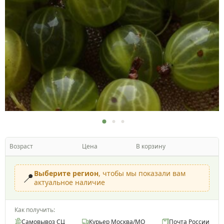
Возраст
Цена
В корзину
Выберите регион
, чтобы мы показали вам
📍
актуальное наличие
Как получить:
Самовывоз СЦ
Курьер Москва/МО
Почта России