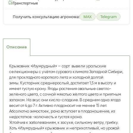
Транспортные
Получить консультацию агронома:
MAX
·
Telegram
Описание
Крыжовник «Изумрудный» — сорт вывели уральские
селекционеры с учётом сурового климата Западной Сибири,
для прохладного короткого лета и холодной долгой
зимы. Кустарник среднерослый, достигает 1,5 м в высоту и
имеет густую крону. Ягоды растения овальные светло-
зелёного цвета, с сочной мякотью жёлтого цвета и приятным
запахом. На вкус они кисло-сладкие. В среднем одна ягода
весит от 4 до 7 г. Активно плодоносит не менее 15 лет.
Абсолютно зимостоек, рано вступает в плодоношение, из
недостатков -колючесть и густая крона.
Устойчив к заболеваниям, к засухе, сильному ветру, грибку.
Хоть «Изумрудный» крыжовник и неприхотливый, но урожай