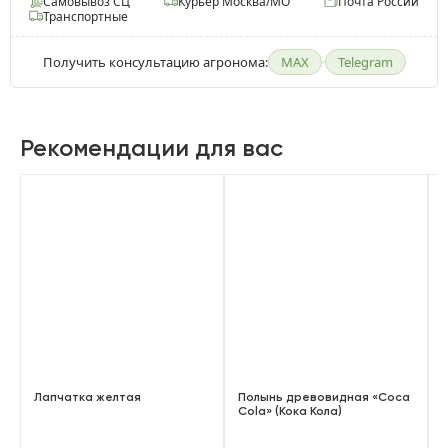
Самовывоз СЦ
Курьер Москва/МО
Почта России
Транспортные
Получить консультацию агронома:
MAX
·
Telegram
Рекомендации для вас
Лапчатка желтая
Полынь древовидная «Coca
Cola» (Кока Кола)