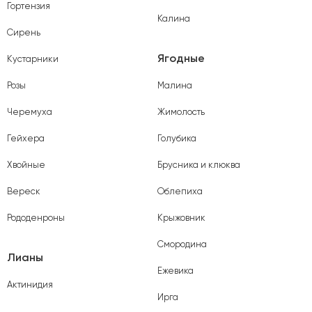
Гортензия
Калина
Сирень
Ягодные
Кустарники
Розы
Малина
Черемуха
Жимолость
Гейхера
Голубика
Хвойные
Брусника и клюква
Вереск
Облепиха
Рододенроны
Крыжовник
Смородина
Лианы
Ежевика
Актинидия
Ирга