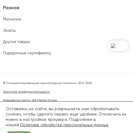
Разное
Магнолия
Экзоты
Другие товары
Подарочные сертификаты
© Специализированный орехоплодный питомник 2014-2025
Политика конфиденциальности
Разработка сайта:
365 Media Group
Оставаясь на сайте, вы разрешаете нам обрабатывать
cookies, чтобы сделать сервис еще удобнее. Отключить их
Вся представленная на сайте информация, касающаяся характеристик, наличия
на складе или в магазинах, стоимости товаров или услуг, носит информационный
можно в настройках браузера. Подробнее в
характер и ни при каких условиях не является публичной офертой, определяемой
нашей
Политике обработки персональных данных
.
положениями статьи 437 Гражданского кодекса РФ.