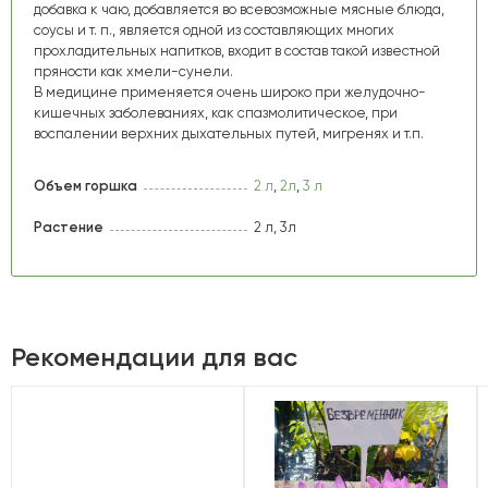
добавка к чаю, добавляется во всевозможные мясные блюда,
соусы и т. п., является одной из составляющих многих
прохладительных напитков, входит в состав такой известной
пряности как хмели-сунели.
В медицине применяется очень широко при желудочно-
кишечных заболеваниях, как спазмолитическое, при
воспалении верхних дыхательных путей, мигренях и т.п.
Объем горшка
2 л
,
2л
,
3 л
Растение
2 л, 3л
Рекомендации для вас