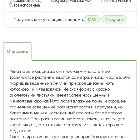
Самовывоз СЦ
Курьер Москва/МО
Почта России
Транспортные
Получить консультацию агронома:
MAX
·
Telegram
Описание
Мята перечная, она же английская –
многолетнее
травянистое растение высотой до метра, иногда и более. Это
гибрид, выведенный в Англии при скрещивании мяты
колосковой и мяты водяной. Черная форма с красно-
фиолетовыми листьями имеет более насыщенный
ментоловый аромат. Мята любит влажные почвы и хорошее
солнечное освещение, хотя может расти и в полутени, но
будет иметь менее насыщенный аромат и более слабое
цветение. Прекрасно размножается с помощью ползущего
корневища. Цветет в июле-сентябре и является хорошим
медоносом.
Очень широко используется в кулинарии. Заваривается как