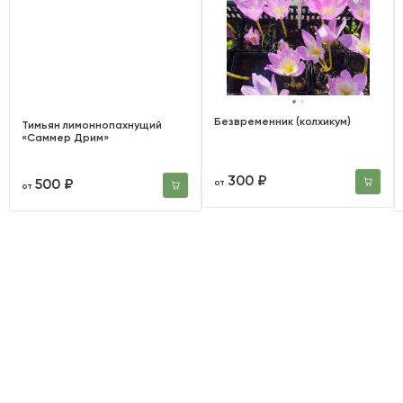
Безвременник (колхикум)
Тимьян лимоннопахнущий
«Саммер Дрим»
300 ₽
500 ₽
от
от