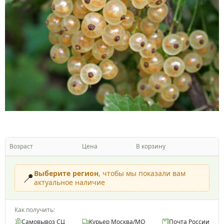
Возраст
Цена
В корзину
Выберите регион
, чтобы мы показали вам
📍
актуальное наличие
Как получить:
Самовывоз СЦ
Курьер Москва/МО
Почта России