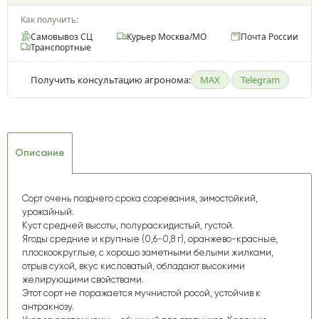
Как получить:
Самовывоз СЦ
Курьер Москва/МО
Почта России
Транспортные
Получить консультацию агронома:
MAX
·
Telegram
Описание
Сорт очень позднего срока созревания, зимостойкий,
урожайный.
Куст средней высоты, полурас­кидистый, густой.
Ягоды средние и крупные (0,6-0,8 г), оранжево-красные,
плоскоокруглые, с хорошо заметными белыми жилками,
отрыв сухой, вкус кисловатый, обладают высокими
желирующими свойствами.
Этот сорт не поражается муч­нистой росой, устойчив к
антракнозу.