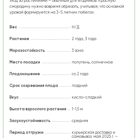
Уход за растениями – обычный для ягодников. Красную
смородину нужно вовремя обрезать, учитывая, что основной
урожай формируется на 3-5 летних побегах.
Вес
Н/Д
Растение
2 года, 3 года
Морозостойкость
3 зона
Место посадки
полутень, солнечное
Плодоношение
со 2 года
Срок созревания плода
поздний
Вкус
кисло-сладкий
Высота взрослого растения
1-1,5 м
Засухоустойчивость
средняя
Период отгрузки
курьерская доставка и
самовывоз: май 2025 г. —