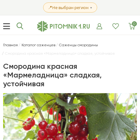
📍
Не выбран регион
▼
0
Главная
Каталог саженцев
Саженцы смородины
Смородина красная «Мармеладница» сладкая, устойчивая
Смородина красная
«Мармеладница» сладкая,
устойчивая