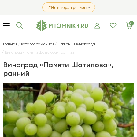
📍
Не выбран регион
▼
0
Главная
Каталог саженцев
Саженцы винограда
Виноград «Памяти Шатилова», ранний
Виноград «Памяти Шатилова»,
ранний