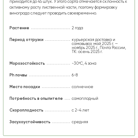
приходится до 45 штук. У этого сорта отмечается склонность к
активному росту лиственной части, поэтому формировку
винограда следует проводить своевременно.
Растение
2 года
Период отгрузки
курьерская доставка и
самовывоз: май 2025 г. —
ноябрь 2025 г., Почта России,
ТК: осень 2025 г.
Морозостойкость
-30ºС, 4 зона
Ph почвы
6-8
Место посадки
солнечное
Потребность в опылителе
самоплодный
Скороплодность
с 2-4 лет
Засухоустойчивость
средняя