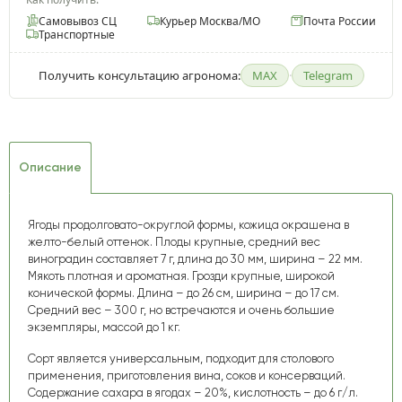
Самовывоз СЦ
Курьер Москва/МО
Почта России
Транспортные
Получить консультацию агронома:
MAX
·
Telegram
Описание
Ягоды продолговато-округлой формы, кожица окрашена в
желто-белый оттенок. Плоды крупные, средний вес
виноградин составляет 7 г, длина до 30 мм, ширина – 22 мм.
Мякоть плотная и ароматная. Грозди крупные, широкой
конической формы. Длина – до 26 см, ширина – до 17 см.
Средний вес – 300 г, но встречаются и очень большие
экземпляры, массой до 1 кг.
Сорт является универсальным, подходит для столового
применения, приготовления вина, соков и консерваций.
Содержание сахара в ягодах – 20%, кислотность – до 6 г/л.