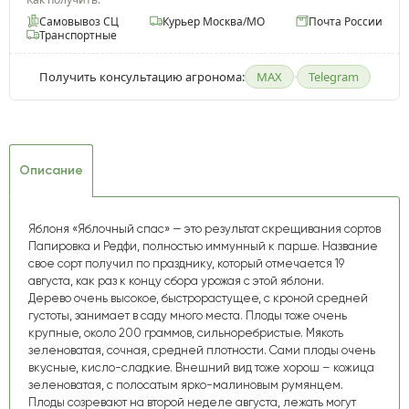
Самовывоз СЦ
Курьер Москва/МО
Почта России
Транспортные
Получить консультацию агронома:
MAX
·
Telegram
Описание
Яблоня «Яблочный спас»
— это результат скрещивания сортов
Папировка и Редфи, полностью иммунный к парше. Название
свое сорт получил по празднику, который отмечается 19
августа, как раз к концу сбора урожая с этой яблони.
Дерево очень высокое, быстрорастущее, с кроной средней
густоты, занимает в саду много места. Плоды тоже очень
крупные, около 200 граммов, сильноребристые. Мякоть
зеленоватая, сочная, средней плотности. Сами плоды очень
вкусные, кисло-сладкие. Внешний вид тоже хорош – кожица
зеленоватая, с полосатым ярко-малиновым румянцем.
Плоды созревают на второй неделе августа, лежать могут