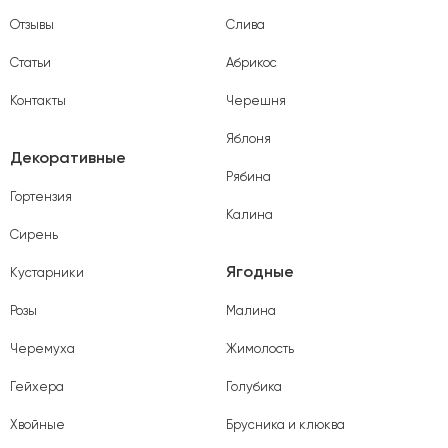
Отзывы
Слива
Статьи
Абрикос
Контакты
Черешня
Яблоня
Декоративные
Рябина
Гортензия
Калина
Сирень
Ягодные
Кустарники
Розы
Малина
Черемуха
Жимолость
Гейхера
Голубика
Хвойные
Брусника и клюква