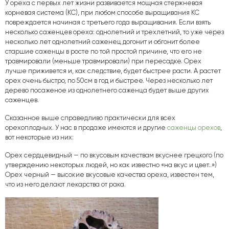
У ореха с первых лет жизни развивается мощная стержневая
корневая система (КС), при любом способе выращивания КС
повреждается начиная с третьего года выращивания. Если взять
несколько саженцев ореха: однолетний и трехлетний, то уже через
несколько лет однолетний саженец догонит и обгонит более
старшие саженцы в росте по той простой причине, что его не
травмировали (меньше травмировали) при пересадке. Орех
лучше приживется и, как следствие, будет быстрее расти. А растет
орех очень быстро, по 50см в год и быстрее. Через несколько лет
дерево посаженое из однолетнего саженца будет выше других
саженцев.
Сказанное выше справедливо практически для всех
орехоплодных. У нас в продаже имеются и другие
саженцы орехов
,
вот некоторые из них:
Орех сердцевидный — по вкусовым качествам вкуснее грецкого (по
утверждению некоторых людей, но как известно «на вкус и цвет..»)
Орех черный — высокие вкусовые качества ореха, известен тем,
что из него делают лекарства от рака.