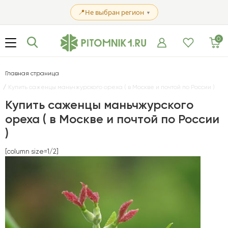
📍
Не выбран регион
▼
0
Главная страница
Купить саженцы маньчжурского ореха ( в Москве и почтой по России )
Купить саженцы маньчжурского
ореха ( в Москве и почтой по России
)
[column size=1/2]