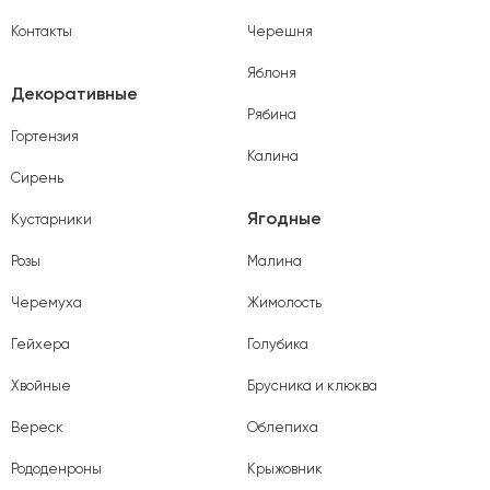
Контакты
Черешня
Яблоня
Декоративные
Рябина
Гортензия
Калина
Сирень
Ягодные
Кустарники
Розы
Малина
Черемуха
Жимолость
Гейхера
Голубика
Хвойные
Брусника и клюква
Вереск
Облепиха
Рододенроны
Крыжовник