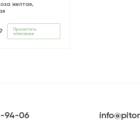
моза желтая,
ая
Прочитать
₽
описание
6-94-06
info@pito