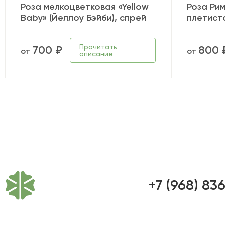
Роза мелкоцветковая «Yellow
Роза Ри
Baby» (Йеллоу Бэйби), спрей
плетист
Прочитать
700 ₽
800 
от
от
описание
+7 (968) 83