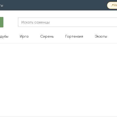
📍
Н
ты
Search
for:
дубы
Ирга
Сирень
Гортензия
Экзоты