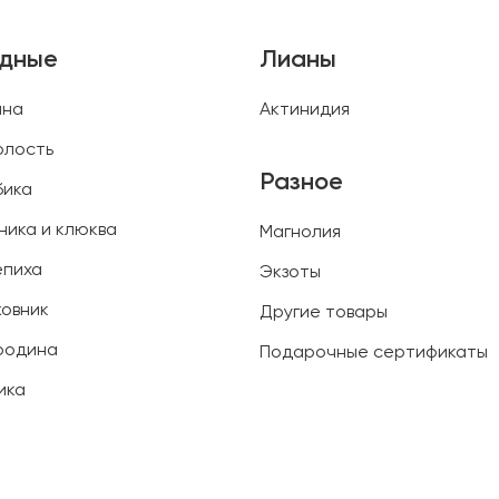
одные
Лианы
ина
Актинидия
олость
Разное
бика
ника и клюква
Магнолия
епиха
Экзоты
овник
Другие товары
родина
Подарочные сертификаты
ика