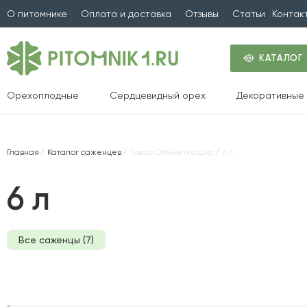
О питомнике
Оплата и доставка
Отзывы
Статьи
Контак
КАТАЛОГ
Орехоплодные
Сердцевидный орех
Декоративные 
Главная
Каталог саженцев
Товар Объем горшка
6 л
6 л
Все саженцы (7)