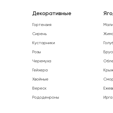
Декоративные
Яг
Гортензия
Мал
Сирень
Жим
Кустарники
Голу
Розы
Брус
Черемуха
Обл
Гейхера
Крыж
Хвойные
Смо
Вереск
Ежев
Рододенроны
Ирга