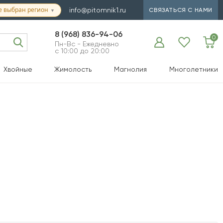
е выбран регион
info@pitomnik1.ru
СВЯЗАТЬСЯ С НАМИ
▼
8 (968) 836-94-06
0
Пн-Вс - Ежедневно
с 10:00 до 20:00
Хвойные
Жимолость
Магнолия
Многолетники