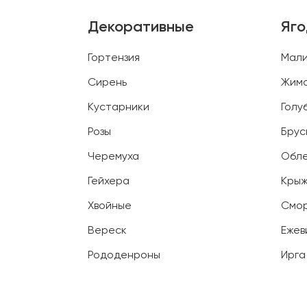
Декоративные
Яг
Гортензия
Мал
Сирень
Жим
Кустарники
Голу
Розы
Брус
Черемуха
Обл
Гейхера
Крыж
Хвойные
Смо
Вереск
Ежев
Рододенроны
Ирга