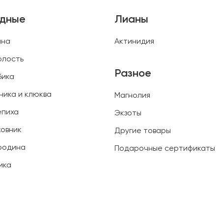
одные
Лианы
ина
Актинидия
олость
Разное
бика
ника и клюква
Магнолия
епиха
Экзоты
овник
Другие товары
родина
Подарочные сертификаты
ика