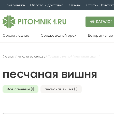
О питомнике
Оплата и доставка
Отзывы
Статьи
Контак
КАТАЛОГ
Орехоплодные
Сердцевидный орех
Декоративные 
Главная
Каталог саженцев
Товары с меткой “песчаная вишня”
песчаная вишня
Все саженцы (1)
песчаная вишня (1)