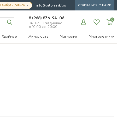
е выбран регион
info@pitomnik1.ru
СВЯЗАТЬСЯ С НАМИ
▼
8 (968) 836-94-06
0
Пн-Вс - Ежедневно
с 10:00 до 20:00
Хвойные
Жимолость
Магнолия
Многолетники