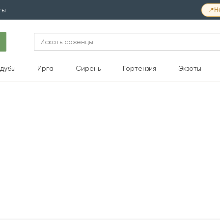
📍
Н
ты
Search
for:
дубы
Ирга
Сирень
Гортензия
Экзоты