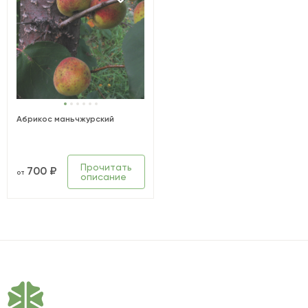
Абрикос маньчжурский
Прочитать
700 ₽
от
описание