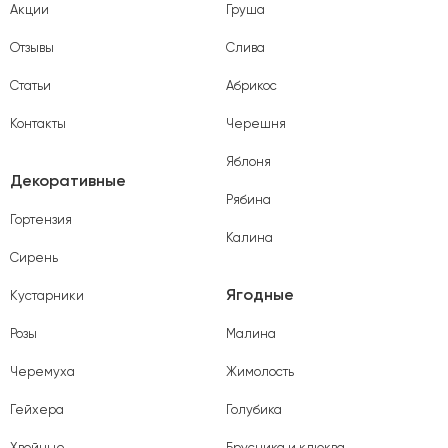
Акции
Груша
Отзывы
Слива
Статьи
Абрикос
Контакты
Черешня
Яблоня
Декоративные
Рябина
Гортензия
Калина
Сирень
Ягодные
Кустарники
Розы
Малина
Черемуха
Жимолость
Гейхера
Голубика
Хвойные
Брусника и клюква