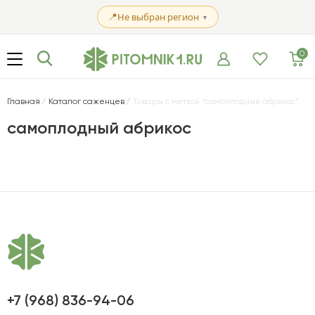
📍
Не выбран регион
▼
0
Главная
Каталог саженцев
Товары с меткой “самоплодный абрикос”
самоплодный абрикос
+7 (968) 836-94-06