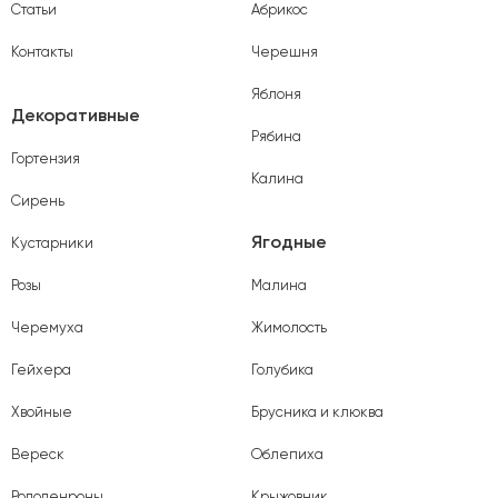
Статьи
Абрикос
Контакты
Черешня
Яблоня
Декоративные
Рябина
Гортензия
Калина
Сирень
Ягодные
Кустарники
Розы
Малина
Черемуха
Жимолость
Гейхера
Голубика
Хвойные
Брусника и клюква
Вереск
Облепиха
Рододенроны
Крыжовник