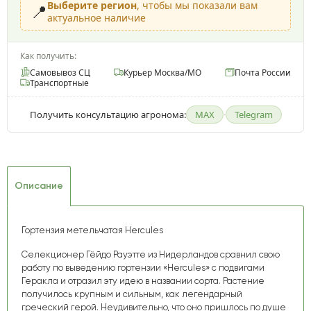
Выберите регион
, чтобы мы показали вам
📍
актуальное наличие
Как получить:
Самовывоз СЦ
Курьер Москва/МО
Почта России
Транспортные
Получить консультацию агронома:
MAX
·
Telegram
Описание
Гортензия метельчатая
Hercules
Селекционер Гёйдо Рауэтте из Нидерландов сравнил свою
работу по выведению гортензии «Hercules» с подвигами
Геракла и отразил эту идею в названии сорта. Растение
получилось крупным и сильным, как легендарный
греческий герой. Неудивительно, что оно пришлось по душе