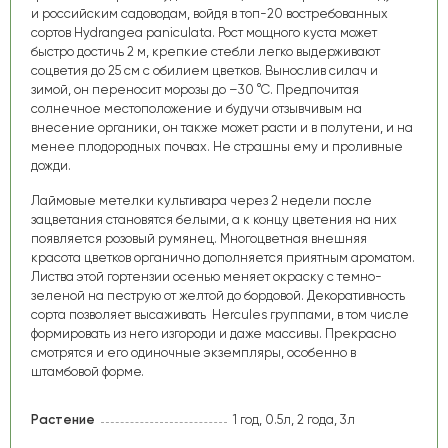
и российским садоводам, войдя в топ-20 востребованных
сортов
Hydrangea
paniculata
. Рост мощного куста может
быстро достичь 2 м, крепкие стебли легко выдерживают
соцветия до 25 см с обилием цветков. Вынослив силач и
зимой, он переносит морозы до –30 °C. Предпочитая
солнечное местоположение и будучи отзывчивым на
внесение органики, он также может расти и в полутени, и на
менее плодородных почвах. Не страшны ему и проливные
дожди.
Лаймовые метелки культивара через 2 недели после
зацветания становятся белыми, а к концу цветения на них
появляется розовый румянец. Многоцветная внешняя
красота цветков органично дополняется приятным ароматом.
Листва этой гортензии осенью меняет окраску с темно-
зеленой на пеструю от желтой до бордовой. Декоративность
сорта позволяет высаживать Hercules группами, в том числе
формировать из него изгороди и даже массивы. Прекрасно
смотрятся и его одиночные экземпляры, особенно в
штамбовой форме.
Растение
1 год, 0.5л, 2 года, 3л