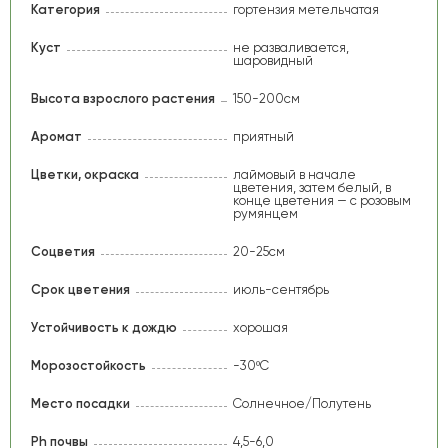
Категория
гортензия метельчатая
Куст
не разваливается,
шаровидный
Высота взрослого растения
150-200см
Аромат
приятный
Цветки, окраска
лаймовый в начале
цветения, затем белый, в
конце цветения — с розовым
румянцем
Соцветия
20-25см
Срок цветения
июль-сентябрь
Устойчивость к дождю
хорошая
Морозостойкость
-30ºС
Место посадки
Солнечное/Полутень
Ph почвы
4,5-6,0