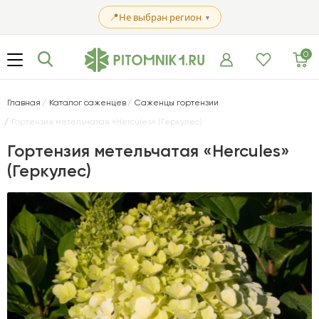
📍
Не выбран регион
▼
0
Главная
Каталог саженцев
Саженцы гортензии
Гортензия метельчатая «Hercules» (Геркулес)
Гортензия метельчатая «Hercules»
(Геркулес)