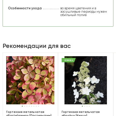
Особенности ухода
во время цветения и в
засушливые периоды нужен
обильный полив
Рекомендации для вас
НОВИНКА
Гортензия метельчатая
Гортензия метельчатая
«Pastelgreen» (Пастельгрин)
«Kyushu» (Киушу)