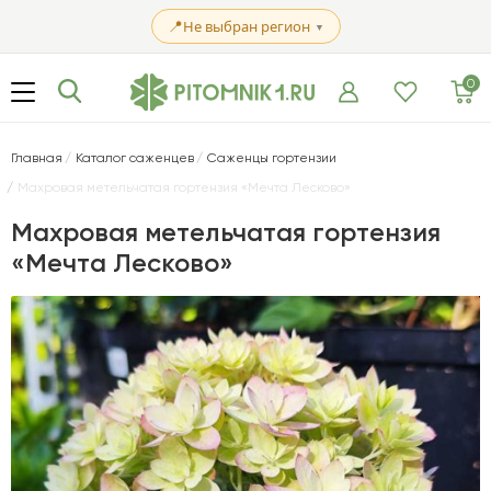
📍
Не выбран регион
▼
0
Главная
Каталог саженцев
Саженцы гортензии
Махровая метельчатая гортензия «Мечта Лесково»
Махровая метельчатая гортензия
«Мечта Лесково»