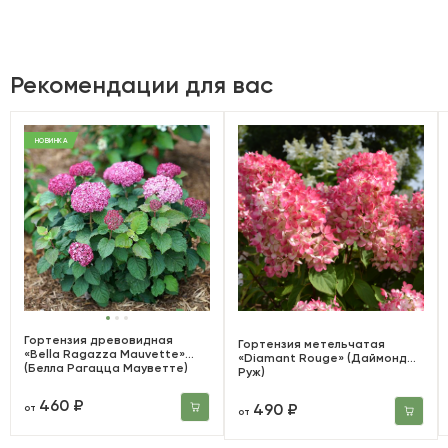
Рекомендации для вас
НОВИНКА
Гортензия древовидная
Гортензия метельчатая
«Bella Ragazza Mauvette»
«Diamant Rouge» (Даймонд
(Белла Рагацца Мауветте)
Руж)
460 ₽
490 ₽
от
от