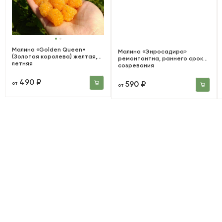
Малина «Golden Queen»
Малина «Энросадира»
(Золотая королева) желтая,
ремонтантна, раннего срока
летняя
созревания
490 ₽
590 ₽
от
от