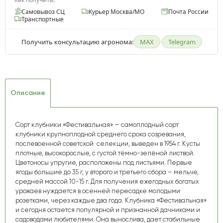
Самовывоз СЦ
Курьер Москва/МО
Почта России
Транспортные
Получить консультацию агронома:
MAX
·
Telegram
Описание
Сорт клубники «Фестивальная» — самоплодный сорт
клубники крупноплодной среднего срока созревания,
послевоенной советской селекции, выведен в 1954 г. Кусты
плотные, высокорослые, с густой тёмно-зелёной листвой.
Цветоносы упругие, расположены под листьями. Первые
ягоды большие до 35 г, у второго и третьего сбора – мельче,
средней массой 10-15 г. Для получения ежегодных богатых
урожаев нуждается в осенней пересадке молодыми
розетками, через каждые два года. Клубника «Фестивальная»
и сегодня остается популярной и признанной дачниками и
садоводами любителями. Она вынослива, дает стабильные