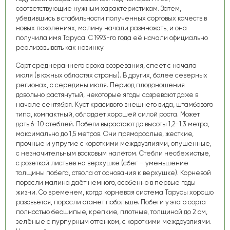
соответствующие нужным характеристикам. Затем,
убедившись в стабильности полученных сортовых качеств в
новых поколениях, малину начали размножать, и она
получила имя Таруса. С 1993-го года её начали официально
реализовывать как новинку.
Сорт среднераннего срока созревания, спеет с начала
июля (в южных областях страны). В других, более северных
регионах, с середины июля. Период плодоношения
довольно растянутый, некоторые ягоды созревают даже в
начале сентября. Куст красивого внешнего вида, штамбового
типа, компактный, обладает хорошей силой роста. Может
дать 6-10 стеблей. Побеги вырастают до высоты 1,2-1,3 метра,
максимально до 1,5 метров. Они пряморослые, жесткие,
прочные и упругие с короткими междоузлиями, опушенные,
с незначительным восковым налётом. Стебли несбежистые,
с розеткой листьев на верхушке (сбег – уменьшение
толщины побега, ствола от основания к верхушке). Корневой
поросли малина даёт немного, особенно в первые годы
жизни. Со временем, когда корневая система Тарусы хорошо
разовьётся, поросли станет побольше. Побеги у этого сорта
полностью бесшипые, крепкие, плотные, толщиной до 2 см,
зелёные с пурпурным оттенком, с короткими междоузлиями.