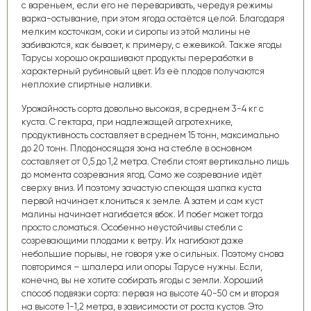
с вареньем, если его не переваривать, чередуя режимы
варка-остывание, при этом ягода остаётся целой. Благодаря
мелким косточкам, соки и сиропы из этой малины не
забиваются, как бывает, к примеру, с ежевикой. Также ягоды
Тарусы хорошо окрашивают продукты переработки в
характерный рубиновый цвет. Из её плодов получаются
неплохие спиртные наливки.
Урожайность сорта довольно высокая, в среднем 3-4 кг с
куста. С гектара, при надлежащей агротехнике,
продуктивность составляет в среднем 15 тонн, максимально
до 20 тонн. Плодоносящая зона на стебле в основном
составляет от 0,5 до 1,2 метра. Стебли стоят вертикально лишь
до момента созревания ягод. Само же созревание идёт
сверху вниз. И поэтому зачастую спеющая шапка куста
первой начинает клониться к земле. А затем и сам куст
малины начинает нагибается вбок. И побег может тогда
просто сломаться. Особенно неустойчивы стебли с
созревающими плодами к ветру. Их нагибают даже
небольшие порывы, не говоря уже о сильных. Поэтому снова
повторимся – шпалера или опоры Тарусе нужны. Если,
конечно, вы не хотите собирать ягоды с земли. Хороший
способ подвязки сорта: первая на высоте 40-50 см и вторая
на высоте 1-1,2 метра, в зависимости от роста кустов. Это