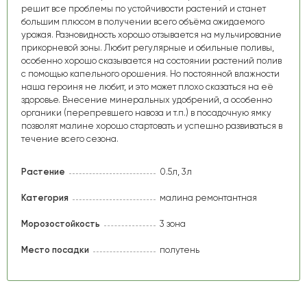
решит все проблемы по устойчивости растений и станет
большим плюсом в получении всего объёма ожидаемого
урожая. Разновидность хорошо отзывается на мульчирование
прикорневой зоны. Любит регулярные и обильные поливы,
особенно хорошо сказывается на состоянии растений полив
с помощью капельного орошения. Но постоянной влажности
наша героиня не любит, и это может плохо сказаться на её
здоровье. Внесение минеральных удобрений, а особенно
органики (перепревшего навоза и т.п.) в посадочную ямку
позволят малине хорошо стартовать и успешно развиваться в
течение всего сезона.
Растение
0.5л, 3л
Категория
малина ремонтантная
Морозостойкость
3 зона
Место посадки
полутень