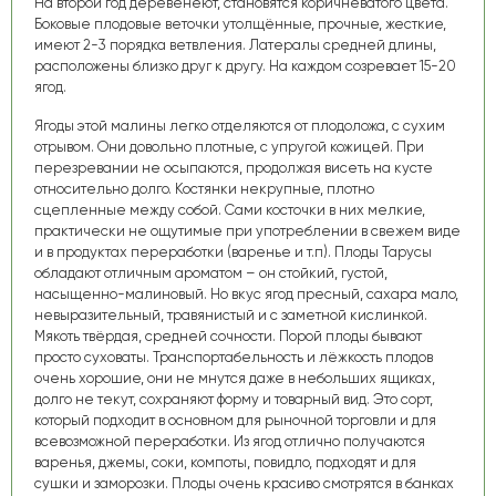
На второй год деревенеют, становятся коричневатого цвета.
Боковые плодовые веточки утолщённые, прочные, жесткие,
имеют 2-3 порядка ветвления. Латералы средней длины,
расположены близко друг к другу. На каждом созревает 15-20
ягод.
Ягоды этой малины легко отделяются от плодоложа, с сухим
отрывом. Они довольно плотные, с упругой кожицей. При
перезревании не осыпаются, продолжая висеть на кусте
относительно долго. Костянки некрупные, плотно
сцепленные между собой. Сами косточки в них мелкие,
практически не ощутимые при употреблении в свежем виде
и в продуктах переработки (варенье и т.п). Плоды Тарусы
обладают отличным ароматом – он стойкий, густой,
насыщенно-малиновый. Но вкус ягод пресный, сахара мало,
невыразительный, травянистый и с заметной кислинкой.
Мякоть твёрдая, средней сочности. Порой плоды бывают
просто суховаты. Транспортабельность и лёжкость плодов
очень хорошие, они не мнутся даже в небольших ящиках,
долго не текут, сохраняют форму и товарный вид. Это сорт,
который подходит в основном для рыночной торговли и для
всевозможной переработки. Из ягод отлично получаются
варенья, джемы, соки, компоты, повидло, подходят и для
сушки и заморозки. Плоды очень красиво смотрятся в банках