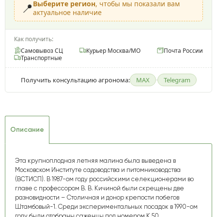
Выберите регион
, чтобы мы показали вам
📍
актуальное наличие
Как получить:
Самовывоз СЦ
Курьер Москва/МО
Почта России
Транспортные
Получить консультацию агронома:
MAX
·
Telegram
Описание
Эта крупноплодная летняя малина была выведена в
Московском Институте садоводства и питомниководства
(ВСТИСП). В 1987-ом году российскими селекционерами во
главе с профессором В. В. Кичиной были скрещены две
разновидности – Столичная и донор крепости побегов
Штамбовый-1. Среди экспериментальных посадок в 1990-ом
году были отобраны саженцы под номером К 50,