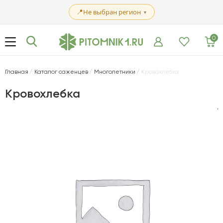
📍
Не выбран регион
▼
0
Главная
Каталог саженцев
Многолетники
Кровохлебка
Кровохлебка