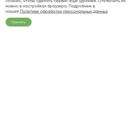
cookies, чтобы сделать сервис еще удобнее. Отключить их
можно в настройках браузера. Подробнее в
нашей
Политике обработки персональных данных
.
Принять
+7 (968) 836-94-06
info@pitomnik1.ru
О нас
Плодовые