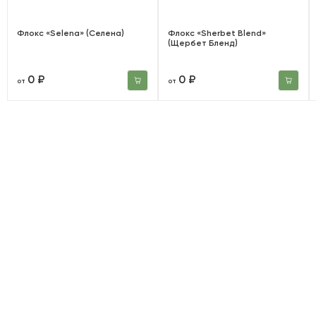
Флокс «Selena» (Селена)
Флокс «Sherbet Blend»
(Щербет Бленд)
0 ₽
0 ₽
от
от