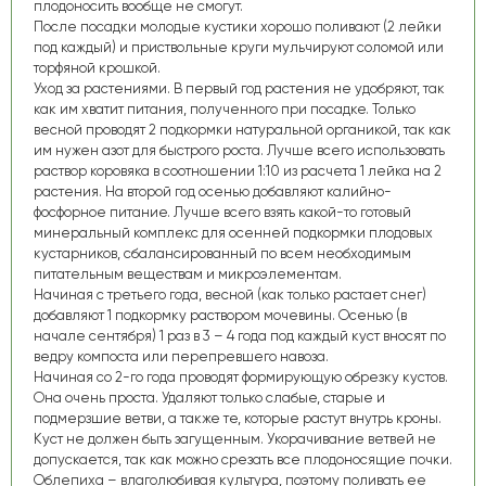
плодоносить вообще не смогут.
После посадки молодые кустики хорошо поливают (2 лейки
под каждый) и приствольные круги мульчируют соломой или
торфяной крошкой.
Уход за растениями.
В первый год растения не удобряют, так
как им хватит питания, полученного при посадке. Только
весной проводят 2 подкормки натуральной органикой, так как
им нужен азот для быстрого роста. Лучше всего использовать
раствор коровяка в соотношении 1:10 из расчета 1 лейка на 2
растения. На второй год осенью добавляют калийно-
фосфорное питание. Лучше всего взять какой-то готовый
минеральный комплекс для осенней подкормки плодовых
кустарников, сбалансированный по всем необходимым
питательным веществам и микроэлементам.
Начиная с третьего года, весной (как только растает снег)
добавляют 1 подкормку раствором мочевины. Осенью (в
начале сентября) 1 раз в 3 – 4 года под каждый куст вносят по
ведру компоста или перепревшего навоза.
Начиная со 2-го года проводят формирующую обрезку кустов.
Она очень проста. Удаляют только слабые, старые и
подмерзшие ветви, а также те, которые растут внутрь кроны.
Куст не должен быть загущенным. Укорачивание ветвей не
допускается, так как можно срезать все плодоносящие почки.
Облепиха – влаголюбивая культура, поэтому поливать ее