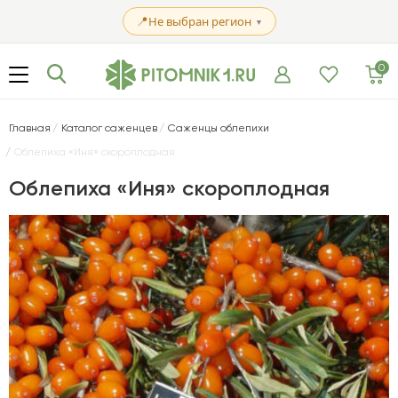
📍
Не выбран регион
▼
0
Главная
Каталог саженцев
Саженцы облепихи
Облепиха «Иня» скороплодная
Облепиха «Иня» скороплодная