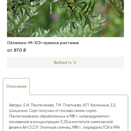
Облепиха «М-103» мужское растение
от
870 ₽
Выбрать
Описание
Авторы: Е.И. Пантелеева, Т.М. Плетнева, И.П. Калинина, Е.Е.
Шишкина. Сорт получен от посева семян сорта
Пантелеевская, обработанных в 1981 г. нитрозодиметил-
мочевиной в концентрации 0,05 в институте химической
физики АН СССР. Элитный сеянец 1989 г., передана ГСИ в 1994