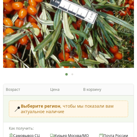
Возраст
Цена
В корзину
Выберите регион
, чтобы мы показали вам
📍
актуальное наличие
Как получить:
Самовывоз СЦ
Курьер Москва/МО
Почта России