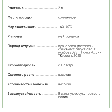
Растение
2 л
Место посадки
солнечное
Морозостойкость
-40-49°C
Ph почвы
нейтральная
Период отгрузки
курьерская доставка и
самовывоз: август 2025 г.-
ноябрь 2025 г., Почта России,
ТК: осень 2025 г.
Скороплодность
с 1-3 года
Скорость роста
высокая
Устойчивость к болезням
высокая
Засухоустойчивость
В сильную засуху требуется
полив.