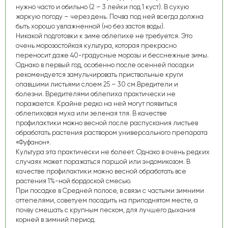
нужно часто и обильно (2 – 3 лейки под 1 куст). В сухую
жаркую погоду – через день. Почва под ней всегда должна
быть хорошо увлажненной (но без застоя воды).
Никакой подготовки к зиме облепихе не требуется. Это
очень морозостойкая культура, которая прекрасно
переносит даже 40-градусные морозы и бесснежные зимы.
Однако в первый год, особенно после осенней посадки
рекомендуется замульчировать приствольные круги
опавшими листьями слоем 25 – 30 см.
Вредители и
болезни.
Вредителями облепиха практически не
поражается. Крайне редко на ней могут появиться
облепиховая муха или зеленая тля. В качестве
профилактики можно весной после распускания листьев
обработать растения раствором универсального препарата
«Фуфанон».
Культура эта практически не болеет. Однако в очень редких
случаях может поражаться паршой или эндомикозом. В
качестве профилактики можно весной обработать все
растения 1%-ной бордоской смесью.
При посадке в Средней полосе, в связи с частыми зимними
оттепелями, советуем посадить на приподнятом месте, а
почву смешать с крупным песком, для лучшего дыхания
корней в зимний период.