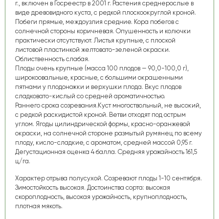
г., включен в Госреестр в 2001 г. Растения среднерослые в
виде древовидного куста, с редкой плоскоокруглой кроной.
Побеги прямые, междоузлия средние. Кора побегов с
солнечной стороны коричневая. Опушенность и колючки
практически отсутствуют. Листья крупные, с плоской
листовой пластинкой желтовато-зеленой окраски.
Облиственность слабая.
Плоды очень крупные (масса 100 плодов — 90,0-100,0 г),
широкоовальные, красные, с большими окрашенными
пятнами у плодоножки и верхушки плода. Вкус плодов
сладковато-кислый со средней ароматичностью.
Раннего срока созревания.Куст многоствольный, не высокий,
с редкой раскидистой кроной. Ветви отходят под острым
углом. Ягоды цилиндрической формы, красно-оранжевой
окраски, на солнечной стороне размытый румянец по всему
плоду, кисло-сладкие, с ароматом, средней массой 0,95 г.
Дегустационная оценка 4 балла. Средняя урожайность 161,5
ц/га.
Характер отрыва полусухой. Созревают плоды 1-10 сентября.
Зимостойкость высокая. Достоинства сорта: высокая
скороплодность, высокая урожайность, крупноплодность,
плотная мякоть.