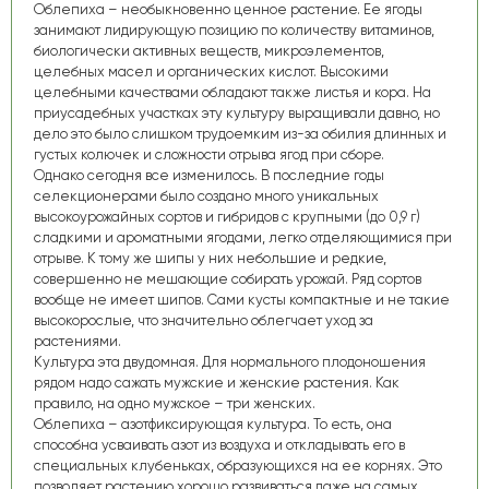
Облепиха – необыкновенно ценное растение. Ее ягоды
занимают лидирующую позицию по количеству витаминов,
биологически активных веществ, микроэлементов,
целебных масел и органических кислот. Высокими
целебными качествами обладают также листья и кора. На
приусадебных участках эту культуру выращивали давно, но
дело это было слишком трудоемким из-за обилия длинных и
густых колючек и сложности отрыва ягод при сборе.
Однако сегодня все изменилось. В последние годы
селекционерами было создано много уникальных
высокоурожайных сортов и гибридов с крупными (до 0,9 г)
сладкими и ароматными ягодами, легко отделяющимися при
отрыве. К тому же шипы у них небольшие и редкие,
совершенно не мешающие собирать урожай. Ряд сортов
вообще не имеет шипов. Сами кусты компактные и не такие
высокорослые, что значительно облегчает уход за
растениями.
Культура эта двудомная. Для нормального плодоношения
рядом надо сажать мужские и женские растения. Как
правило, на одно мужское – три женских.
Облепиха – азотфиксирующая культура. То есть, она
способна усваивать азот из воздуха и откладывать его в
специальных клубеньках, образующихся на ее корнях. Это
позволяет растению хорошо развиваться даже на самых