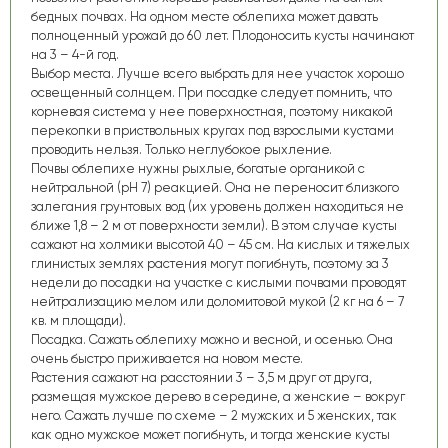
бедных почвах. На одном месте облепиха может давать
полноценный урожай до 60 лет. Плодоносить кусты начинают
на 3 – 4-й год.
Выбор места.
Лучше всего выбрать для нее участок хорошо
освещенный солнцем. При посадке следует помнить, что
корневая система у нее поверхностная, поэтому никакой
перекопки в приствольных кругах под взрослыми кустами
проводить нельзя. Только неглубокое рыхление.
Почвы облепихе нужны рыхлые, богатые органикой с
нейтральной (рН 7) реакцией. Она не переносит близкого
залегания грунтовых вод (их уровень должен находиться не
ближе 1,8 – 2 м от поверхности земли). В этом случае кусты
сажают на холмики высотой 40 – 45 см. На кислых и тяжелых
глинистых землях растения могут погибнуть, поэтому за 3
недели до посадки на участке с кислыми почвами проводят
нейтрализацию мелом или доломитовой мукой (2 кг на 6 – 7
кв. м площади).
Посадка.
Сажать облепиху можно и весной, и осенью. Она
очень быстро приживается на новом месте.
Растения сажают на расстоянии 3 – 3,5 м друг от друга,
размещая мужское дерево в середине, а женские – вокруг
него. Сажать лучше по схеме – 2 мужских и 5 женских, так
как одно мужское может погибнуть, и тогда женские кусты