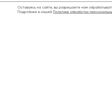
Оставаясь на сайте, вы разрешаете нам обрабатывать
Подробнее в нашей
Политике обработки персональны
+7 (968) 83
О нас
Плодовые
О питомнике
Орех
Рекомендации по посадке
Фундук
Как заказать?
Редкие дубы