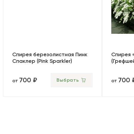
Спирея березолистная Пинк
Спирея 
Спаклер (Pink Sparkler)
(Грефше
700 ₽
700 
Выбрать
от
от