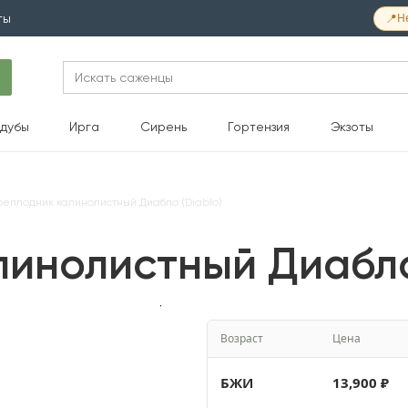
📍
Н
ты
Search
for:
дубы
Ирга
Сирень
Гортензия
Экзоты
реплодник калинолистный Диабло (Diablo)
инолистный Диабло
Возраст
Цена
БЖИ
13,900
₽