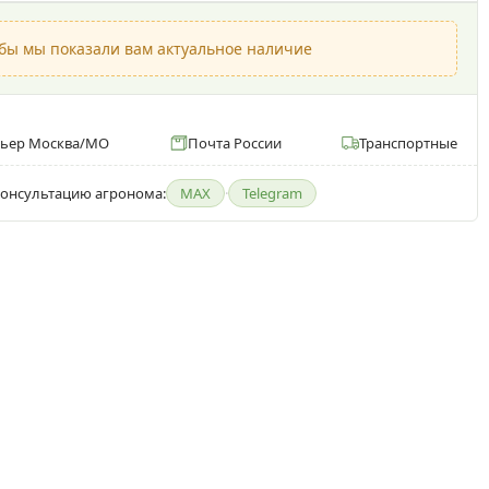
обы мы показали вам актуальное наличие
рьер Москва/МО
Почта России
Транспортные
онсультацию агронома:
MAX
·
Telegram