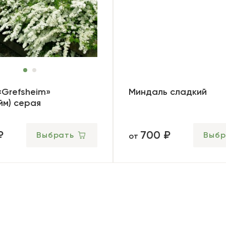
«Grefsheim»
Миндаль сладкий
йм) серая
₽
700 ₽
Выбрать
Выбр
от