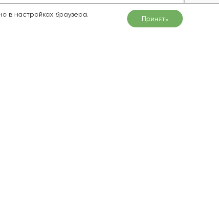
но в настройках браузера.
Принять
mnik1.ru
одные
Лианы
ина
Актинидия
олость
Разное
бика