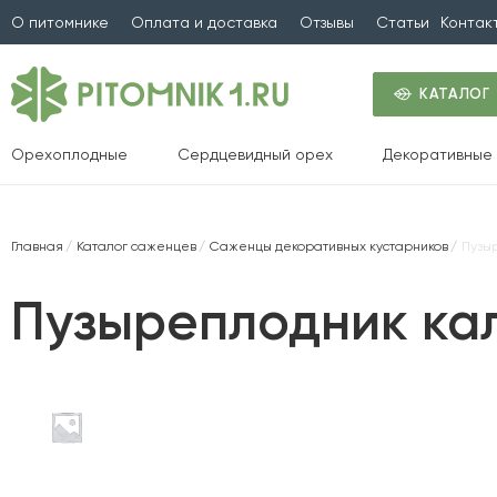
О питомнике
Оплата и доставка
Отзывы
Статьи
Контак
КАТАЛОГ
Орехоплодные
Сердцевидный орех
Декоративные 
Главная
Каталог саженцев
Саженцы декоративных кустарников
Пузы
Пузыреплодник кал