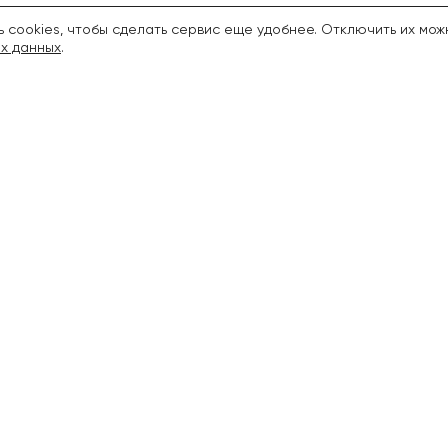
 cookies, чтобы сделать сервис еще удобнее. Отключить их мож
х данных
.
6-94-06
info@pito
Декоративные
Яг
Гортензия
Мал
Сирень
Жим
Кустарники
Голу