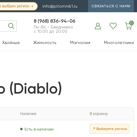
е выбран регион
info@pitomnik1.ru
СВЯЗАТЬСЯ С НАМИ
▼
8 (968) 836-94-06
0
Пн-Вс - Ежедневно
с 10:00 до 20:00
Хвойные
Жимолость
Магнолия
Многолетники
 (Diablo)
Наличие
В корзину
Есть в наличии
📍 Выберите регион