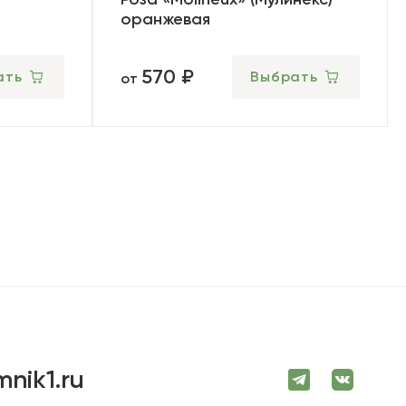
оранжевая
570 ₽
ать
Выбрать
от
mnik1.ru