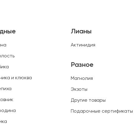
одные
Лианы
ина
Актинидия
олость
Разное
бика
ника и клюква
Магнолия
епиха
Экзоты
овник
Другие товары
родина
Подарочные сертификаты
ика