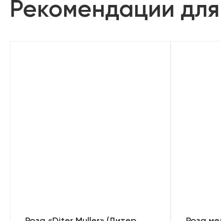
Рекомендации для
Роза «Diter Muller» (Дитер
Роза ме