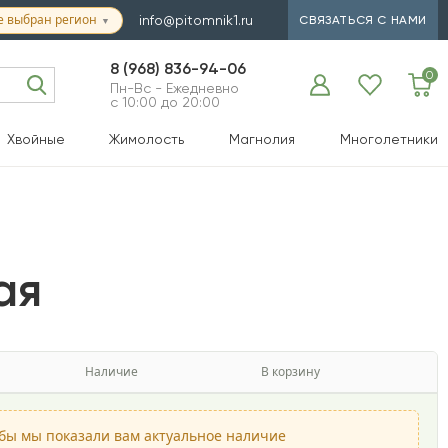
е выбран регион
info@pitomnik1.ru
СВЯЗАТЬСЯ С НАМИ
▼
8 (968) 836-94-06
0
Пн-Вс - Ежедневно
с 10:00 до 20:00
Хвойные
Жимолость
Магнолия
Многолетники
ая
Наличие
В корзину
обы мы показали вам актуальное наличие