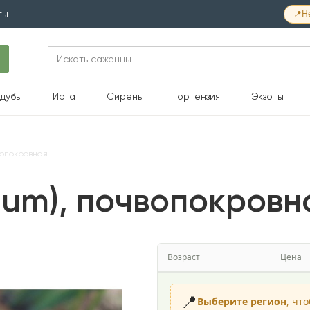
📍
Н
ты
Search
for:
дубы
Ирга
Сирень
Гортензия
Экзоты
вопокровная
ium), почвопокровн
Возраст
Цена
📍
Выберите регион
, чт