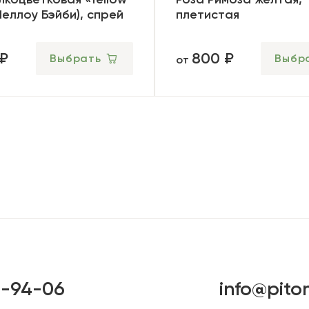
Йеллоу Бэйби), спрей
плетистая
 ₽
800 ₽
Выбрать
Выбр
от
6-94-06
info@pito