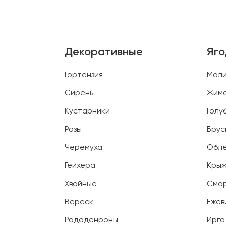
Декоративные
Яг
Гортензия
Мал
Сирень
Жим
Кустарники
Голу
Розы
Брус
Черемуха
Обл
Гейхера
Крыж
Хвойные
Смо
Вереск
Ежев
Рододенроны
Ирга