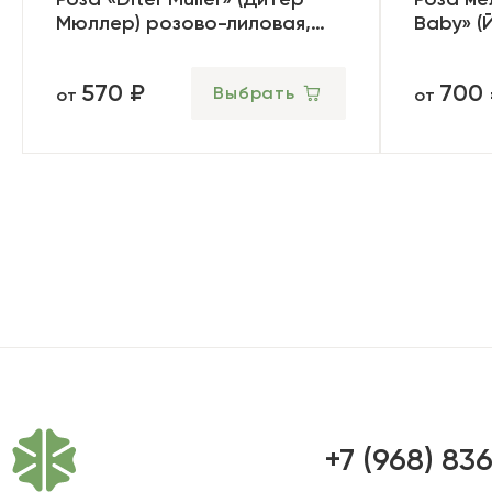
Мюллер) розово-лиловая,
Baby» (
шраб
570 ₽
700
Выбрать
от
от
+7 (968) 83