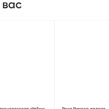
 вас
лкоцветковая «Yellow
Роза Римоза желтая,