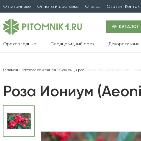
О питомнике
Оплата и доставка
Отзывы
Статьи
Контак
КАТАЛОГ
Орехоплодные
Сердцевидный орех
Декоративные 
Главная
Каталог саженцев
Саженцы роз
Роза Иониум (Aeonium), поч
Роза Иониум (Aeon