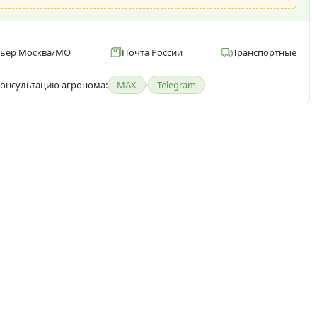
рьер Москва/МО
Почта России
Транспортные
онсультацию агронома:
MAX
·
Telegram