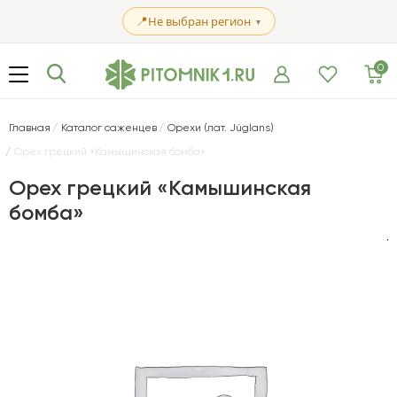
📍
Не выбран регион
▼
0
Главная
Каталог саженцев
Орехи (лат. Júglans)
Орех грецкий «Камышинская бомба»
Орех грецкий «Камышинская
бомба»