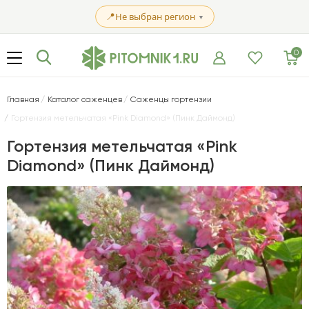
📍
Не выбран регион
▼
0
Главная
Каталог саженцев
Саженцы гортензии
Гортензия метельчатая «Pink Diamond» (Пинк Даймонд)
Гортензия метельчатая «Pink
Diamond» (Пинк Даймонд)