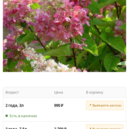
Возраст
Цена
В корзину
2 года, 3л
990
₽
📍 Выберите регион
Есть в наличии
3 года, 7.5л
2,700
₽
📍 Выберите регион