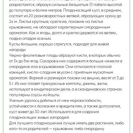
разрастается, образуя сильные безшипые (!) побеги высотой
до полутора и более метров. Плодоносящий куст, в среднем,
состоит из 20 разновозрастных ветвей, образующих крону до
2х м. Листья крупные, крепкие, похожие на листья
крыжовника, не обладают характерным смородинным
ароматом. Как и ягоды, долго и крепко держатся на ветвях,
поздно опадая осенью.
Кусты большие, хорошо стригутся, подходят для живой
изгороди.
Черно-фиолетовые плоды образуют кисти, в которых обычно
от 3х до 5ти ягод. Сахаров в них содержится больше нежели в
смородине или в крыжовнике. Они отличаются плотной
кожицей, кисло-сладким вкусом с приятным мускатным
ароматом. Формой и размером похожи на вишню, весят от 3 до
5 г. Из них готовят прекрасные компоты, джемы, желе,
используют в кондитерском деле, а в скандинавских странах
популярны соусы из йошты.
Ученым удалось добиться от нее морозостойкости,
устойчивости к болезням и вредителям, а также долголетия,
куст живет до 30 лет. Используется для создания
плодоносящих живых изгородей.
Для лучшего плодоношения лучше иметь два растения, либо
кого-то из родителей — крыжовник либо смородину.