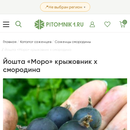
📍
Не выбран регион
▼
0
Главная
Каталог саженцев
Саженцы смородины
Йошта «Моро» крыжовник х смородина
Йошта «Моро» крыжовник х
смородина