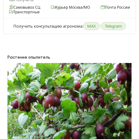
Самовывоз СЦ
Курьер Москва/МО
Почта России
Транспортные
Получить консультацию агронома:
MAX
·
Telegram
Растение опылитель