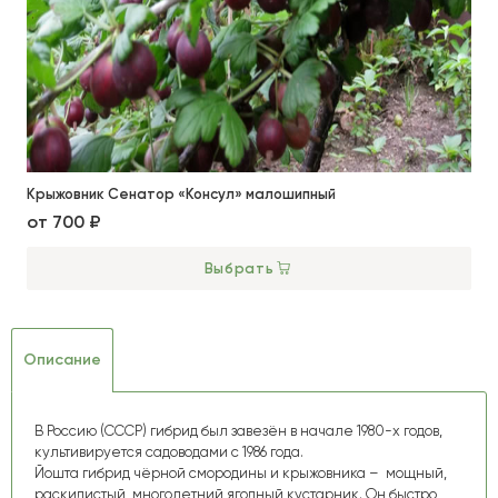
Крыжовник Сенатор «Консул» малошипный
от
700 ₽
Выбрать
Описание
В Россию (СССР) гибрид был завезён в начале 1980-х годов,
культивируется садоводами с 1986 года.
Йошта гибрид чёрной смородины и крыжовника – мощный,
раскидистый, многолетний ягодный кустарник. Он быстро