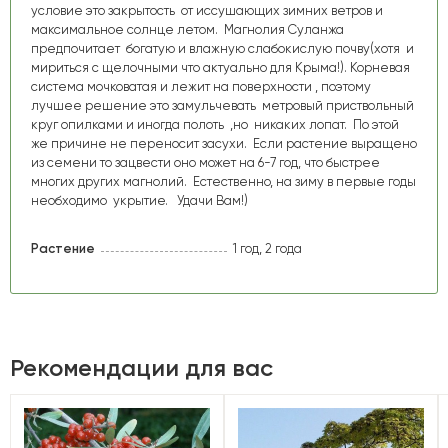
условие это закрытость от иссушающих зимних ветров и
максимальное солнце летом. Магнолия Суланжа
предпочитает богатую и влажную слабокислую почву(хотя и
мириться с щелочными что актуально для Крыма!). Корневая
система мочковатая и лежит на поверхности , поэтому
лучшее решение это замульчевать метровый приствольный
круг опилками и иногда полоть ,но никаких лопат. По этой
же причине не переносит засухи. Если растение выращено
из семени то зацвести оно может на 6-7 год, что быстрее
многих других магнолий. Естественно, на зиму в первые годы
необходимо укрытие. Удачи Вам!)
Растение
1 год, 2 года
Рекомендации для вас