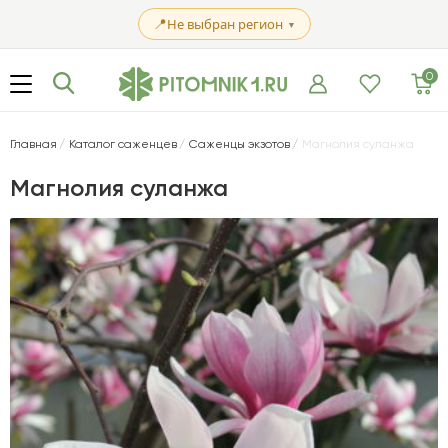
📍
Не выбран регион
▼
0
Главная
Каталог саженцев
Саженцы экзотов
Магнолия суланжа
Магнолия суланжа