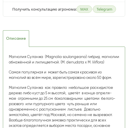
Получить консультацию агронома:
MAX
·
Telegram
Описание
Магнолия Суланжа (Magnolia soulangeana) гибрид магнолии
обнажённой и лилицветной. (М. denudata х М. liliflora)
Самая популярная и может быть самая красивая из
магнолий во всём мире, зарегистрировано около 50 форм.
Магнолия Суланжа как правило небольшое раскидистое
дерево либо куст до 5 м высотой, цветёт в конце апреля-
мае огромными до 25 см бокаловидными цветами белого-
розового или пурпурного цвета чуть раньше или
одновременно с распусканием листьев. Довольно
зимостойка, цветёт под Москвой, но семена не вызревают.
Вообще благополучная зимовка практически для всех
экзотов определяется выбором места посадки, основное