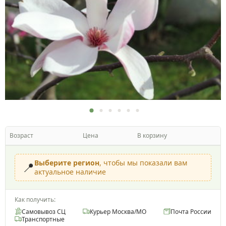
Возраст
Цена
В корзину
Выберите регион
, чтобы мы показали вам
📍
актуальное наличие
Как получить:
Самовывоз СЦ
Курьер Москва/МО
Почта России
Транспортные